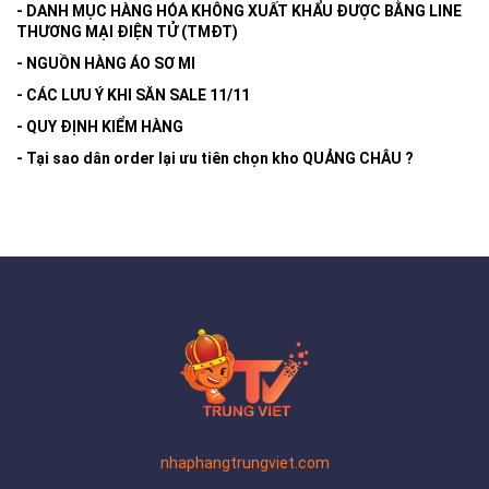
- DANH MỤC HÀNG HÓA KHÔNG XUẤT KHẨU ĐƯỢC BẰNG LINE
THƯƠNG MẠI ĐIỆN TỬ (TMĐT)
- NGUỒN HÀNG ÁO SƠ MI
- CÁC LƯU Ý KHI SĂN SALE 11/11
- QUY ĐỊNH KIỂM HÀNG
- Tại sao dân order lại ưu tiên chọn kho QUẢNG CHÂU ?
nhaphangtrungviet.com