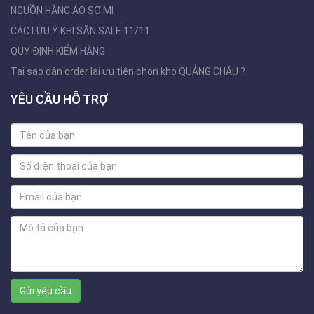
NGUỒN HÀNG ÁO SƠ MI
CÁC LƯU Ý KHI SĂN SALE 11/11
QUY ĐỊNH KIỂM HÀNG
Tại sao dân order lại ưu tiên chọn kho QUẢNG CHÂU ?
YÊU CẦU HỖ TRỢ
Gửi yêu cầu