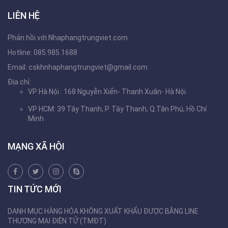
LIÊN HỆ
Phản hồi với Nhaphangtrungviet.com
Hotline: 085.985.1688
Email:
cskhnhaphangtrungviet@gmail.com
Địa chỉ:
VP Hà Nội : 168 Nguyễn Xiển- Thanh Xuân- Hà Nội
VP HCM: 39 Tây Thạnh, P. Tây Thanh, Q.Tân Phú, Hồ Chí
Minh
MẠNG XÃ HỘI
TIN TỨC MỚI
DANH MỤC HÀNG HÓA KHÔNG XUẤT KHẨU ĐƯỢC BẰNG LINE
THƯƠNG MẠI ĐIỆN TỬ (TMĐT)