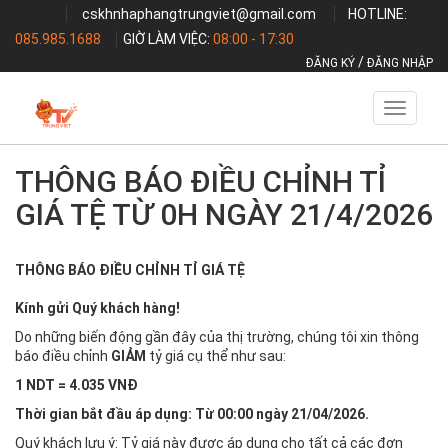
cskhnhaphangtrungviet@gmail.com
HOTLINE:
085.985.1688
GIỜ LÀM VIỆC:
08:00 - 17:30
/
ĐĂNG KÝ
ĐĂNG NHẬP
Toggle
navigati
THÔNG BÁO ĐIỀU CHỈNH TỈ
GIÁ TỆ TỪ 0H NGÀY 21/4/2026
THÔNG BÁO ĐIỀU CHỈNH TỈ GIÁ TỆ
Kính gửi Quý khách hàng!
Do những biến động gần đây của thị trường, chúng tôi xin thông
báo điều chỉnh
GIẢM
tỷ giá cụ thể như sau:
1 NDT = 4.035 VNĐ
Thời gian bắt đầu áp dụng: Từ 00:00 ngày 21/04/2026.
Quý khách lưu ý: Tỷ giá này được áp dụng cho tất cả các đơn