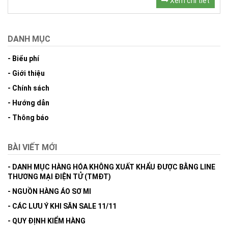
Xem chi tiết
DANH MỤC
- Biểu phí
- Giới thiệu
- Chính sách
- Hướng dẫn
- Thông báo
BÀI VIẾT MỚI
- DANH MỤC HÀNG HÓA KHÔNG XUẤT KHẨU ĐƯỢC BẰNG LINE
THƯƠNG MẠI ĐIỆN TỬ (TMĐT)
- NGUỒN HÀNG ÁO SƠ MI
- CÁC LƯU Ý KHI SĂN SALE 11/11
- QUY ĐỊNH KIỂM HÀNG