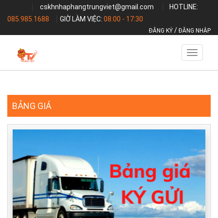
cskhnhaphangtrungviet@gmail.com
HOTLINE:
085.985.1688
GIỜ LÀM VIỆC:
08:00 - 17:30
/
ĐĂNG KÝ
ĐĂNG NHẬP
Toggle
navigati
BẢNG GIÁ