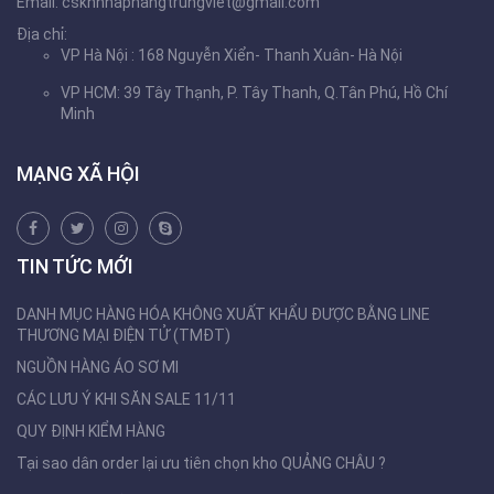
Email:
cskhnhaphangtrungviet@gmail.com
Địa chỉ:
VP Hà Nội : 168 Nguyễn Xiển- Thanh Xuân- Hà Nội
VP HCM: 39 Tây Thạnh, P. Tây Thanh, Q.Tân Phú, Hồ Chí
Minh
MẠNG XÃ HỘI
TIN TỨC MỚI
DANH MỤC HÀNG HÓA KHÔNG XUẤT KHẨU ĐƯỢC BẰNG LINE
THƯƠNG MẠI ĐIỆN TỬ (TMĐT)
NGUỒN HÀNG ÁO SƠ MI
CÁC LƯU Ý KHI SĂN SALE 11/11
QUY ĐỊNH KIỂM HÀNG
Tại sao dân order lại ưu tiên chọn kho QUẢNG CHÂU ?